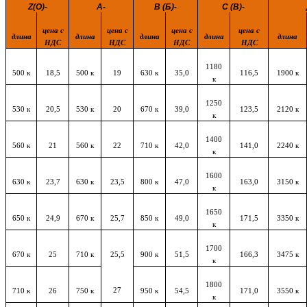
Z(O)-
A-
В (Б)-
C (B)-
цена с
цена с
цена с
цена с
длина
длина
длина
длина
длина
НДС
НДС
НДС
НДС
1180
500 к
18,5
500 к
19
630 к
35,0
116,5
1900 к
к
1250
530 к
20,5
530 к
20
670 к
39,0
123,5
2120 к
к
1400
560 к
21
560 к
22
710 к
42,0
141,0
2240 к
к
1600
630 к
23,7
630 к
23,5
800 к
47,0
163,0
3150 к
к
1650
650 к
24,9
670 к
25,7
850 к
49,0
171,5
3350 к
к
1700
670 к
25
710 к
25,5
900 к
51,5
166,3
3475 к
к
1800
27
710 к
26
750 к
950 к
54,5
171,0
3550 к
к