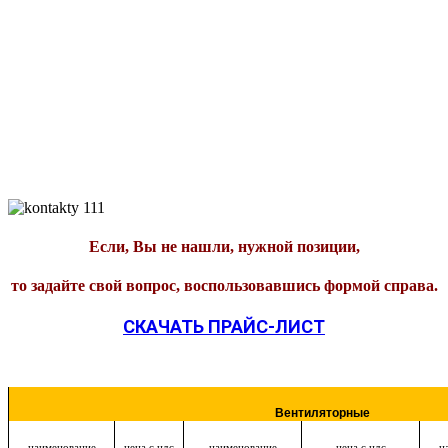
Если, Вы не нашли, нужной позиции,
то задайте свой вопрос, воспользовавшись формой справа.
СКАЧАТЬ ПРАЙС-ЛИСТ
Вентиляторные
наименование
цена с ндс
наименование
цена с ндс
н