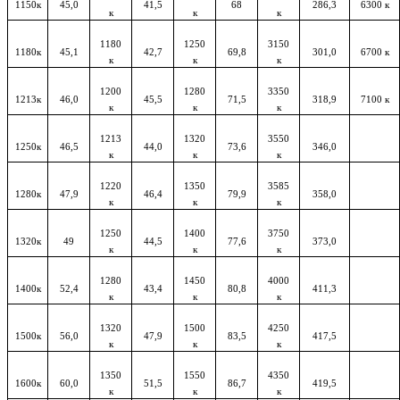
1150к
45,0
41,5
68
286,3
6300 к
к
к
к
1180
1250
3150
1180к
45,1
42,7
69,8
301,0
6700 к
к
к
к
1200
1280
3350
1213к
46,0
45,5
71,5
318,9
7100 к
к
к
к
1213
1320
3550
1250к
46,5
44,0
73,6
346,0
к
к
к
1220
1350
3585
1280к
47,9
46,4
79,9
358,0
к
к
к
1250
1400
3750
1320к
49
44,5
77,6
373,0
к
к
к
1280
1450
4000
1400к
52,4
43,4
80,8
411,3
к
к
к
1320
1500
4250
1500к
56,0
47,9
83,5
417,5
к
к
к
1350
1550
4350
1600к
60,0
51,5
86,7
419,5
к
к
к