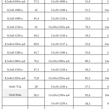
8,5x8х1030/к зуб
57,5
11х10-1090 к
51,0
1
8,5x8-1060 к
41
11х10-1100 к
51,5
14х
8,5x8-1090 к
41,4
11х10-1120 к
52,0
1
8,5x8-1150 к
41
11х10х1120/к зуб
76,3
14х
8,5x8-1250 к
44,5
11х10-1150 к
54,5
1
8,5x8х1250/к зуб
69,0
11х10-1157 к
55,0
14х
8,5x8-1280 к
45,7
11х10-1180 к
55,0
1
8,5x8х1280/к зуб
70,5
11х10х1180/к зуб
80,5
14х
8,5х8-1320 к
47,3
11х10-1220 к
56,3
1
8,5х8х1320/к зуб
72,8
11х10х1220/к зуб
82,5
14х
10х8-715к
28
11х10-1230 к
57,5
1
10х8-944к
36,5
11x10х1230/к зуб
93,0
16x
11x10-1250 к
1
58,5