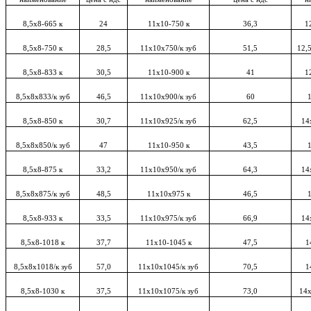
8,5x8-665 к
24
11х10-750 к
36,3
1
8,5x8-750 к
28,5
11х10х750/к зуб
51,5
12,
8,5x8-833 к
30,5
11х10-900 к
41
1
8,5x8х833/к зуб
46,5
11х10х900/к зуб
60
8,5x8-850 к
30,7
11х10х925/к зуб
62,5
14
8,5x8х850/к зуб
47
11х10-950 к
43,5
8,5x8-875 к
33,2
11x10х950/к зуб
64,3
14
8,5x8х875/к зуб
48,5
11x10х975 к
46,5
8,5x8-933 к
33,5
11x10х975/к зуб
66,9
14
8,5х8-1018 к
37,7
11x10-1045 к
47,5
1
8,5х8х1018/к зуб
57,0
11х10х1045/к зуб
70,5
1
8,5х8-1030 к
37,5
11х10х1075/к зуб
73,0
14х