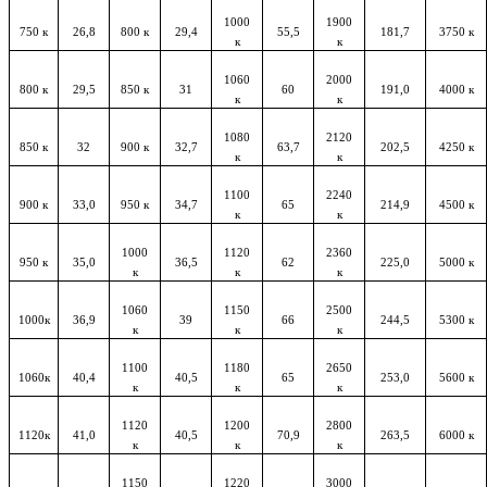
1000
1900
750 к
26,8
800 к
29,4
55,5
181,7
3750 к
к
к
1060
2000
800 к
29,5
850 к
31
60
191,0
4000 к
к
к
1080
2120
850 к
32
900 к
32,7
63,7
202,5
4250 к
к
к
1100
2240
900 к
33,0
950 к
34,7
65
214,9
4500 к
к
к
1000
1120
2360
950 к
35,0
36,5
62
225,0
5000 к
к
к
к
1060
1150
2500
1000к
36,9
39
66
244,5
5300 к
к
к
к
1100
1180
2650
1060к
40,4
40,5
65
253,0
5600 к
к
к
к
1120
1200
2800
1120к
41,0
40,5
70,9
263,5
6000 к
к
к
к
1150
1220
3000